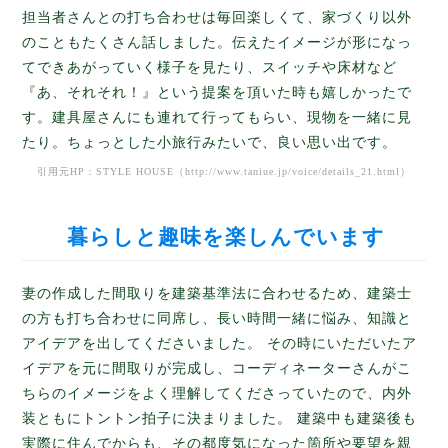
担当者さんとの打ち合わせは毎回楽しくて、家づくり以外
のこともたくさん話しました。伝えたイメージが形になっ
てできあがっていく様子を見たり、スイッチや床材など
『あ、それそれ！』という提案を頂いた時も嬉しかったで
す。建具屋さんにも連れて行ってもらい、現物を一緒に見
たり。ちょっとした小旅行みたいで、良い思い出です。
引用元HP：STYLE HOUSE（
http://www.taniue.jp/voice/details_21.html
）
暮らしと趣味を楽しんでいます
妻の作成した間取りを建築基準法に合わせるため、建築士
の方も打ち合わせに同席し、長い時間一緒に悩み、知識と
アイデアを出してくださいました。 その時にいただいたア
イデアを元に間取りが完成し、コーディネーターさんがこ
ちらのイメージをよく理解してくださっていたので、内外
装ともにトントン拍子に決まりました。 建築中も建築後も
実際に住んでからも、その都度気になった箇所や要望を親