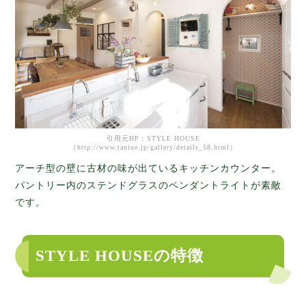
引用元HP：STYLE HOUSE
（http://www.taniue.jp/gallery/details_58.html）
アーチ型の壁に古材の味が出ているキッチンカウンター。
パントリー内のステンドグラスのペンダントライトが素敵
です。
STYLE HOUSEの特徴